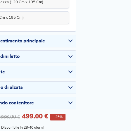
mezza (120 Cm x 195 Cm)
 Cm x 195 Cm)
rivestimento principale
edini letto
ete
ipo di alzata
fondo contenitore
499.00 €
666.00 €
- 25%
Disponibile in
28-40 giorni