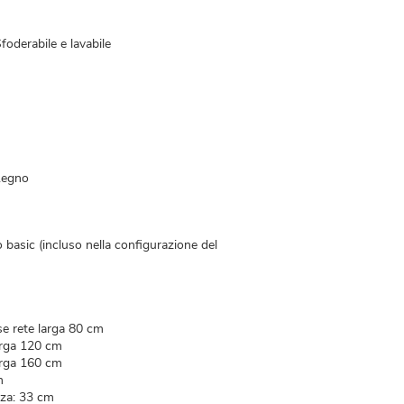
oderabile e lavabile
Legno
 basic (incluso nella configurazione del
e rete larga 80 cm
arga 120 cm
arga 160 cm
m
zza: 33 cm