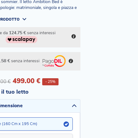
 sommier. Il letto Ambition Bed è
tipologie: matrimoniale, singola e piazza e
 PRODOTTO
te da
124.75 €
senza interessi
.58 €
senza interessi
499.00 €
.00 €
- 25%
il tuo letto
dimensione
e (160 Cm x 195 Cm)