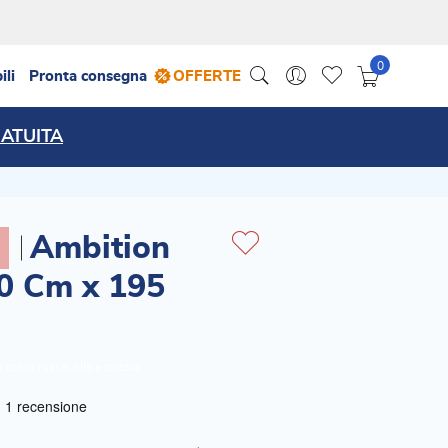
ili
Pronta consegna
OFFERTE
ATUITA
Ambition
0 Cm x 195
olori rosso, lilla e tortora