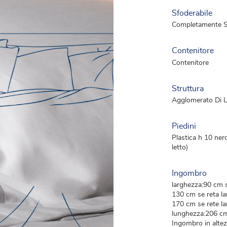
Sfoderabile
Completamente Sf
Contenitore
Contenitore
Struttura
Agglomerato Di 
Piedini
Plastica h 10 nero
letto)
Ingombro
larghezza:90 cm s
130 cm se reta l
170 cm se rete l
lunghezza:206 c
Ingombro in alte