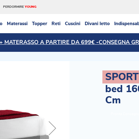
PERDORMIRE
YOUNG
so
Materassi
Topper
Reti
Cuscini
Divani letto
Indispensab
 + MATERASSO A PARTIRE DA 699€ -CONSEGNA GR
TRASPORTO gratuito per importi > 499€
SPORT
bed
16
Cm
Pronta Consegna c