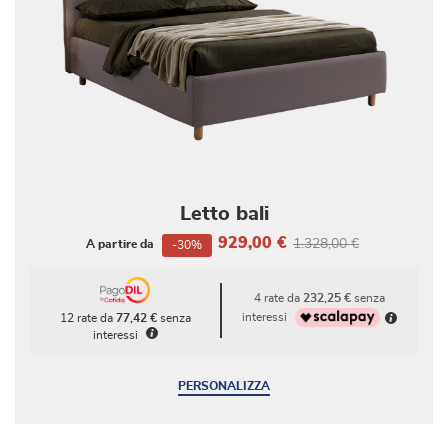
Letto bali
929,00 €
1.328,00 €
A partire da
-30%
4 rate da
232,25 €
senza
interessi
12 rate da
77,42 €
senza
interessi
PERSONALIZZA