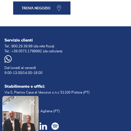
TROVA NEGOZIO
Servizio clienti
Tel.:
800.29.39.99
(da rete fissa)
Tel.:
+39 0573.1798992
(da cellulare)
Dal lunedì al venerdì
9.00-13.00/14.00-18.00
Stabilimento e uffici:
Via S. Pierino Casa al Vescovo s.n.c 51100 Pistoia (PT)
Tel:
+39 0573.382781
Sede legale:
Via Prato n. 16, 51031 Agliana (PT)