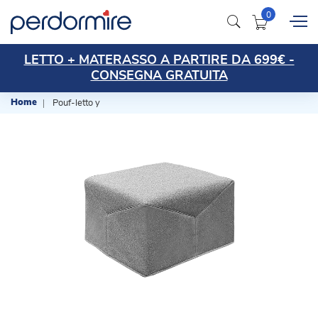
LETTO + MATERASSO A PARTIRE DA 699€ -
TRASPORTO gratuito per importi > 499€
CONSEGNA GRATUITA
Home
Pouf-letto y